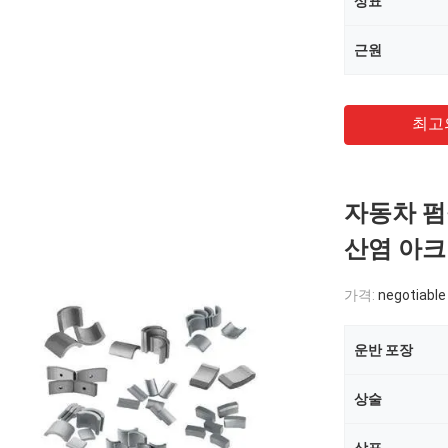
상표
근원
최고
자동차 펌핑
산염 아크 
가격:
negotiable
운반 포장
상술