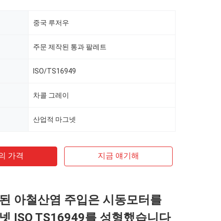
중국 루저우
주문 제작된 통과 팔레트
ISO/TS16949
차콜 그레이
산업적 마그넷
의 가격
지금 얘기해
된 아철산염 주입은 시동모터를
 ISO TS16949를 성형했습니다