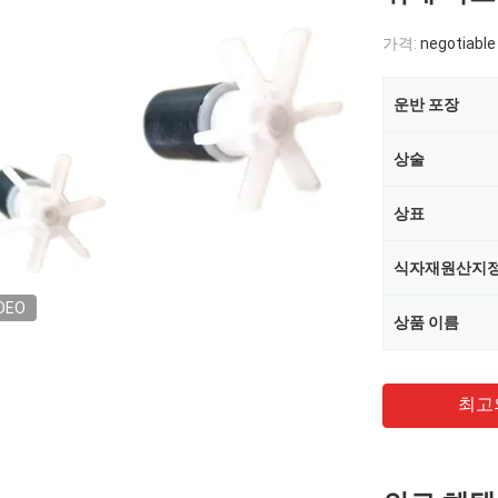
가격:
negotiable
운반 포장
상술
상표
식자재원산지
DEO
상품 이름
최고