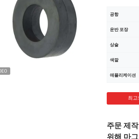
공항
운반 포장
상술
색깔
DEO
애플리케이션
최고
주문 제작
위해 마그넷