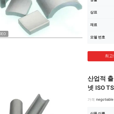
상표
재료
DEO
모델 번호
최고
산업적 출
넷 ISO 
가격:
negotiable
상품 이름