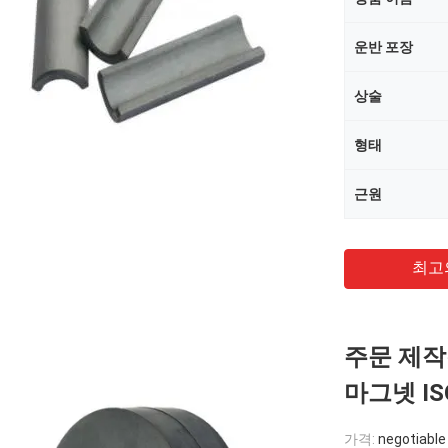
운반 포장
상술
형태
근원
최고
주문 제작
마그넷 IS
가격:
negotiable