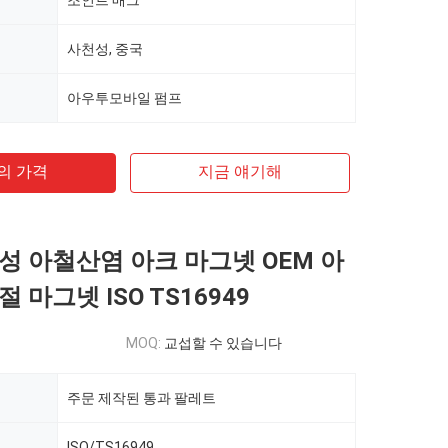
조인트 매그
사천성, 중국
아우투모바일 펌프
의 가격
지금 얘기해
성 아철산염 아크 마그넷 OEM 아
 마그넷 ISO TS16949
MOQ:
교섭할 수 있습니다
주문 제작된 통과 팔레트
ISO/TS16949