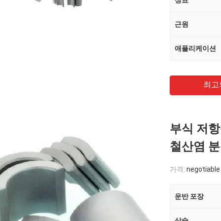
상표
근원
애플리케이션
최고
부식 저항
철산염 분절
가격:
negotiable
운반 포장
상술