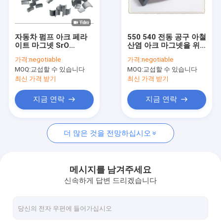
회사 소개
공장 여행
자동차 펌프 아크 페라
550 540 전동 공구 아철
이트 마그넷 SrO
산염 아크 마그넷을 위
품질 관리
6Fe2O3 OEM 아크 세
한 의료 혜택 스트론튬
가격:
negotiable
가격:
negotiable
그먼트 자석
아철산염 자석
MOQ:
교섭할 수 있습니다
MOQ:
교섭할 수 있습니다
인용문을 요구하세요
최신 가격 받기
최신 가격 받기
지금 연락
지금 연락
영구적 페라이트 마그넷
더 많은 것을 전망하십시오
소결 페라이트 자석
아철산염 구동전자석
메시지를 남겨주세요
신속하게 답변 드리겠습니다
주입 주형을 떠서 만드는 마그넷
아철산염 링 마그네트