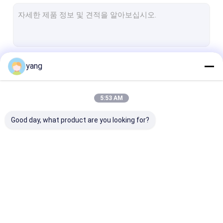
아철산염 아크 마그넷
페라이트 바아 마그넷
아철산염 분절 마그넷
계속하다
yang
단단한 페라이트 마그넷
시동모터 마그넷
5:53 AM
우리의 카테고리
이방성 페라이트 마그넷
Good day, what product are you looking for?
세라믹 페라이트 마그넷
아철산염 블록 마그넷
물 펌프 페라이트 마그넷
영구적 페라이트 마그넷
소결 페라이트 자석
아철산염 구동