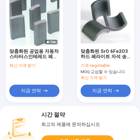
맞춤화된 공업용 자동차
맞춤화된 SrO 6Fe2O3
스타터스인테레드 페라
하드 페라이트 자석 송
이트 마그넷 OEM 분절
풍전동기 Y35 Y30
최신 가격 받기
가격:
negotiable
블록 시트
MOQ:
교섭할 수 있습니다
최신 가격 받기
지금 연락
지금 연락
시간 절약
최고의 제품에 문의하십시오.