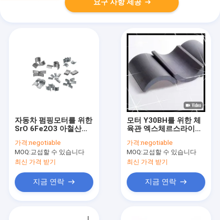
요구 사항 제공
자동차 펌핑모터를 위한
모터 Y30BH를 위한 체
SrO 6Fe2O3 아철산염
육관 엑스체르스라이스
아크 마그넷 ISO
장비 아철산염 분절 마
가격:
negotiable
가격:
negotiable
TS16949
그넷은 특화했습니다
MOQ:
교섭할 수 있습니다
MOQ:
교섭할 수 있습니다
최신 가격 받기
최신 가격 받기
지금 연락
지금 연락