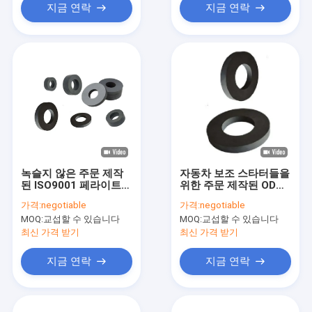
지금 연락
지금 연락
녹슬지 않은 주문 제작
자동차 보조 스타터들을
된 ISO9001 페라이트
위한 주문 제작된 ODM
링 마그넷 검은 드페비
페라이트 링 마그넷 부
가격:
negotiable
가격:
negotiable
링 마그네트
식 방부제 Y30H
MOQ:
교섭할 수 있습니다
MOQ:
교섭할 수 있습니다
최신 가격 받기
최신 가격 받기
지금 연락
지금 연락