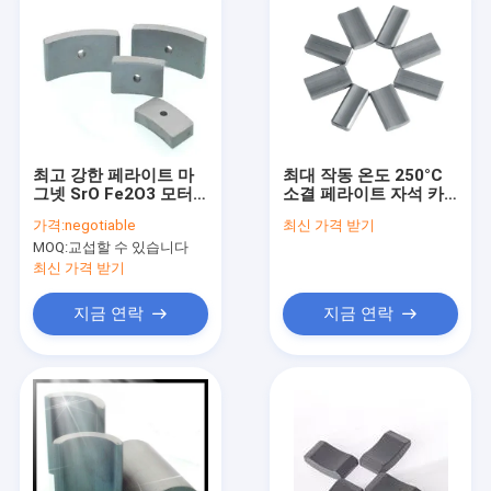
최고 강한 페라이트 마
최대 작동 온도 250°C
그넷 SrO Fe2O3 모터
소결 페라이트 자석 카
세라믹 처리
톤당 수량 720개 저렴한
가격:
negotiable
최신 가격 받기
비용 산업용으로 적합
MOQ:
교섭할 수 있습니다
최신 가격 받기
지금 연락
지금 연락
집
제품
VR 전시회