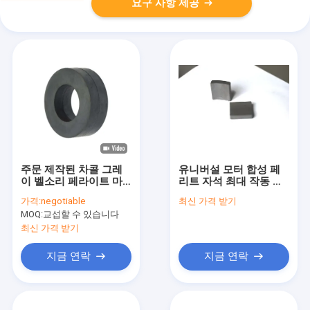
요구 사항 제공
주문 제작된 차콜 그레
유니버설 모터 합성 페
이 벨소리 페라이트 마
리트 자석 최대 작동 온
그넷 ISO TS16949 고
도 250°C 산업용 모터
가격:
negotiable
최신 가격 받기
성능
에 대한 이상적인 자석
MOQ:
교섭할 수 있습니다
부품
최신 가격 받기
지금 연락
지금 연락