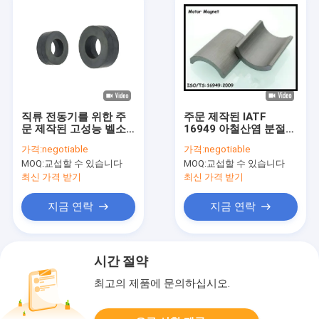
직류 전동기를 위한 주
주문 제작된 IATF
문 제작된 고성능 벨소
16949 아철산염 분절
리 페라이트 마그넷 차
마그넷 와이퍼 아철산염
가격:
negotiable
가격:
negotiable
콜 그레이
구동전자석
MOQ:
교섭할 수 있습니다
MOQ:
교섭할 수 있습니다
최신 가격 받기
최신 가격 받기
지금 연락
지금 연락
시간 절약
최고의 제품에 문의하십시오.