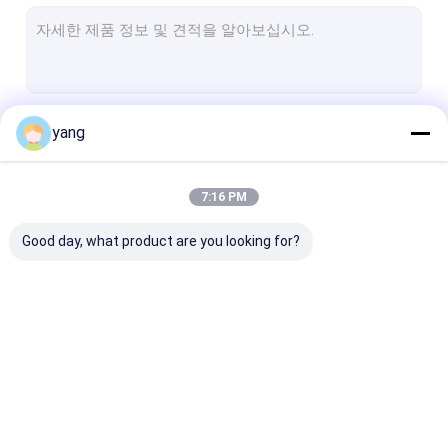
아철산염 아크 마그넷
페라이트 바아 마그넷
아철산염 분절 마그넷
계속하다
yang
단단한 페라이트 마그넷
시동모터 마그넷
7:16 PM
우리의 카테고리
이방성 페라이트 마그넷
Good day, what product are you looking for?
세라믹 페라이트 마그넷
아철산염 블록 마그넷
물 펌프 페라이트 마그넷
영구적 페라이트 마그넷
소결 페라이트 자석
아철산염 구동