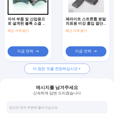
회사 소개
공장 여행
자석 부품 및 산업용으
페라이트 스트론튬 분말
로 설계된 블록 소결 페
의료용 비강 흡입 절단
품질 관리
라이트 자석, 짙은 회색
기 면도기 시스템 수술
최신 가격 받기
최신 가격 받기
에서 검은색, 잔류 자속
용 전동 드릴 ISO9001
밀도 Br 0.3 ~ 0.45 테슬
ROHS 인증 의료 및 수
인용문을 요구하세요
라
술용 도구
지금 연락
지금 연락
영구적 페라이트 마그넷
더 많은 것을 전망하십시오
소결 페라이트 자석
아철산염 구동전자석
메시지를 남겨주세요
신속하게 답변 드리겠습니다
주입 주형을 떠서 만드는 마그넷
아철산염 링 마그네트