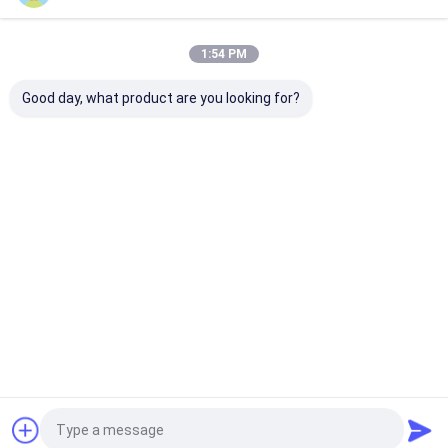
Certificates
1:54 PM
Good day, what product are you looking for?
IATF 16949
Environmental
Occupational
Management
Health Safety
System
Management
Certification
System
Certification
Desktop Site
홈
사이트맵
연락처
Privacy Policy
사이트맵
품질
영구적 페라이트 마그넷
중국 공장.Copyright © 2026 JOINT-MAG
Magnetic Materials Co., Ltd. Zigong. All Rights Reserved.