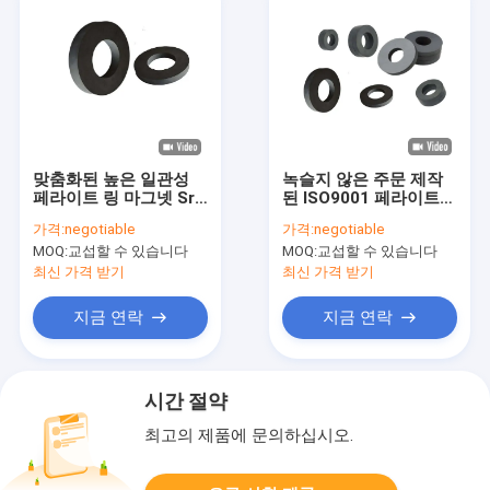
맞춤화된 높은 일관성
녹슬지 않은 주문 제작
페라이트 링 마그넷 SrO
된 ISO9001 페라이트
6Fe2O3 IATF 16949
링 마그넷 검은 드페비
가격:
negotiable
가격:
negotiable
링 마그네트
MOQ:
교섭할 수 있습니다
MOQ:
교섭할 수 있습니다
최신 가격 받기
최신 가격 받기
지금 연락
지금 연락
시간 절약
최고의 제품에 문의하십시오.