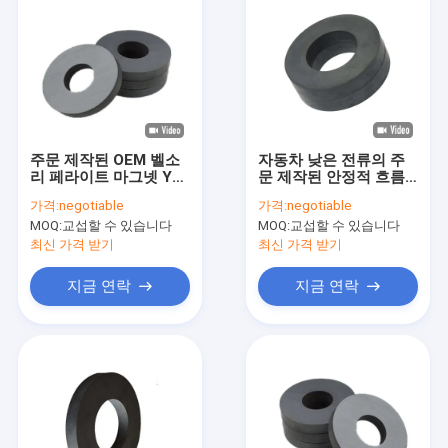
주문 제작된 OEM 벨소
자동차 낮은 전류의 주
리 페라이트 마그넷 Y35
문 제작된 안정적 흐름
부식 방지 루더스피크러
아철산염 링 마그네트
가격:
negotiable
가격:
negotiable
자성 페라이트 벨소리
MOQ:
교섭할 수 있습니다
MOQ:
교섭할 수 있습니다
최신 가격 받기
최신 가격 받기
지금 연락
지금 연락
집
제품
VR 전시회