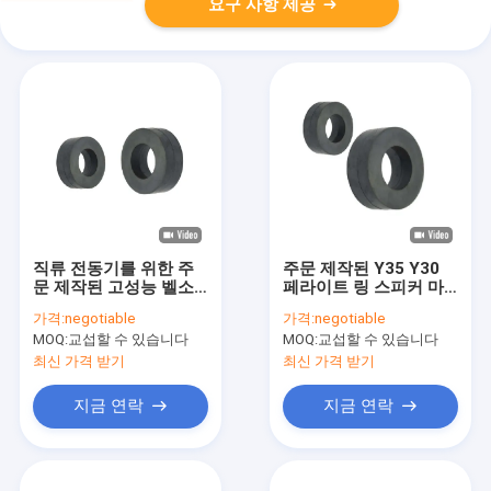
요구 사항 제공
직류 전동기를 위한 주
주문 제작된 Y35 Y30
문 제작된 고성능 벨소
페라이트 링 스피커 마
리 페라이트 마그넷 차
그넷 6Fe2O3 요업 도넛
가격:
negotiable
가격:
negotiable
콜 그레이
마그넷
MOQ:
교섭할 수 있습니다
MOQ:
교섭할 수 있습니다
최신 가격 받기
최신 가격 받기
지금 연락
지금 연락