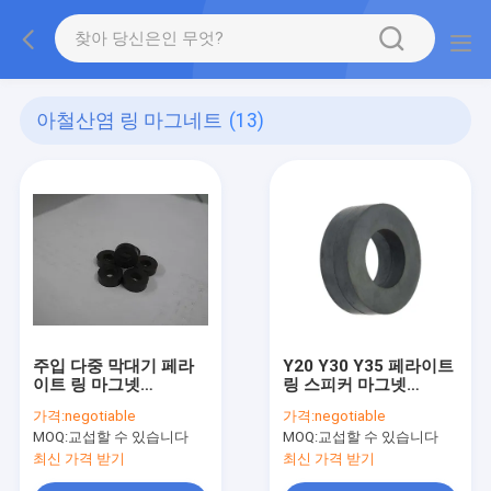
아철산염 링 마그네트
(13)
주입 다중 막대기 페라
Y20 Y30 Y35 페라이트
이트 링 마그넷
링 스피커 마그넷
ISO9001 드페비 링 마
6Fe2O3 세라믹 처리
가격:
negotiable
가격:
negotiable
그네트
MOQ:
교섭할 수 있습니다
MOQ:
교섭할 수 있습니다
최신 가격 받기
최신 가격 받기