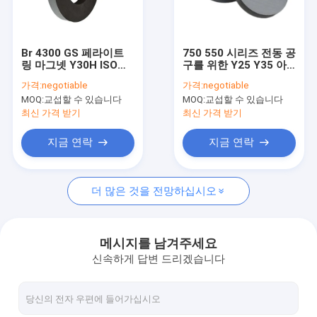
회사 소개
공장 여행
Br 4300 GS 페라이트
750 550 시리즈 전동 공
링 마그넷 Y30H ISO
구를 위한 Y25 Y35 아
품질 관리
TS16949 벨소리 형태
철산염 링 마그네트
가격:
negotiable
가격:
negotiable
자석
MOQ:
교섭할 수 있습니다
MOQ:
교섭할 수 있습니다
인용문을 요구하세요
최신 가격 받기
최신 가격 받기
지금 연락
지금 연락
영구적 페라이트 마그넷
더 많은 것을 전망하십시오
소결 페라이트 자석
아철산염 구동전자석
메시지를 남겨주세요
신속하게 답변 드리겠습니다
주입 주형을 떠서 만드는 마그넷
아철산염 링 마그네트