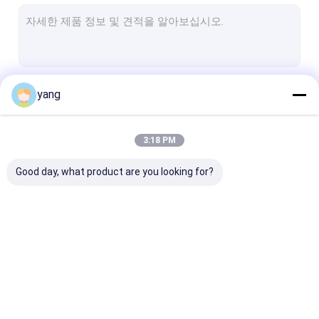
아철산염 아크 마그넷
페라이트 바아 마그넷
아철산염 분절 마그넷
계속하다
yang
단단한 페라이트 마그넷
시동모터 마그넷
3:18 PM
우리의 카테고리
이방성 페라이트 마그넷
Good day, what product are you looking for?
세라믹 페라이트 마그넷
아철산염 블록 마그넷
물 펌프 페라이트 마그넷
영구적 페라이트 마그넷
소결 페라이트 자석
아철산염 구동