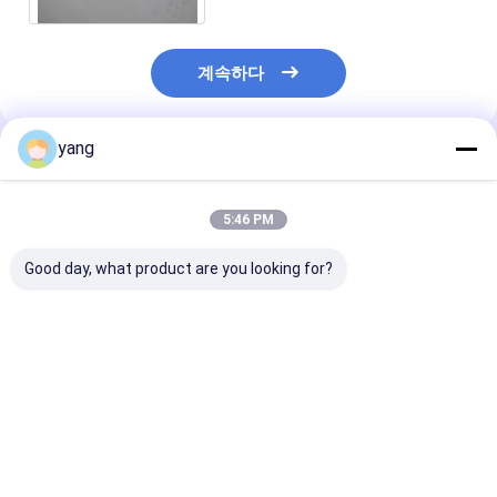
계속하다
yang
추천된 제품
5:46 PM
Good day, what product are you looking for?
자동차 보조 스타터들을
맞춤화된 높은 일관성
녹슬지 않은 주문
위한 주문 제작된 ODM
페라이트 링 마그넷
된 ISO9001 
페라이트 링 마그넷 부
SrO 6Fe2O3 IATF
링 마그넷 검은 
식 방부제 Y30H
16949
링 마그네트
최고의 가격
최고의 가격
최고의 