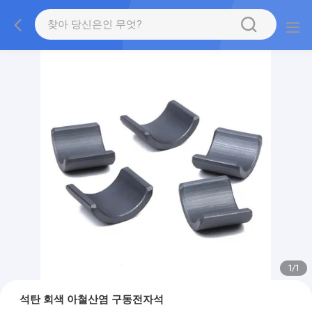
1
/
1
석탄 회색 아철산염 구동전자석