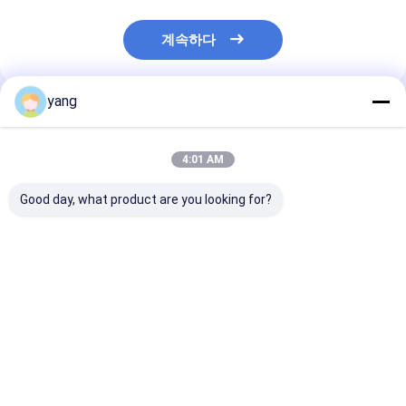
계속하다
yang
추천된 제품
4:01 AM
Good day, what product are you looking for?
기계 마그넷 SrO
OEM 하드 페라이트 자
오토바이 Acg Y
6Fe2O3 아철산염 구동
석 파워 윈도우 모터 아
이트 마그넷 원호
전자석을 씻는 L322
철산염 구동전자석
그먼트 시트 JC-
JC-Y4231
최고의 가격
최고의 가격
최고의 