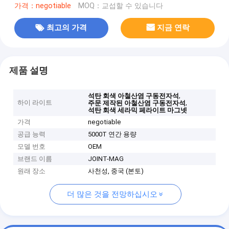
가격：negotiable
MOQ：교섭할 수 있습니다
최고의 가격
지금 연락
제품 설명
,
석탄 회색 아철산염 구동전자석
하이 라이트
,
주문 제작된 아철산염 구동전자석
석탄 회색 세라믹 페라이트 마그넷
가격
negotiable
공급 능력
5000T 연간 용량
모델 번호
OEM
브랜드 이름
JOINT-MAG
원래 장소
사천성, 중국 (본토)
더 많은 것을 전망하십시오