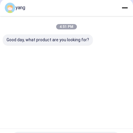
yang
추천된 제품
4:51 PM
Good day, what product are you looking for?
고 내성 강제성 영구 페
잔류 0.3 ~ 0.45 테슬라
잔류 0.3 ~ 0.4
리트 자석 005mm 관용
페리트 자석 전기 모터
영구 페리트 자
을 제공하고 자석 장치
발전기 및 센서용 영구
응용 프로그램에 완벽
이상 자석 물질
최고의 가격
최고의 가격
최고의 
Desktop Site
홈
사이트맵
연락처
Privacy Policy
사이트맵
품질
영구적 페라이트 마그넷
중국 공장.Copyright © 2026 JOINT-MAG