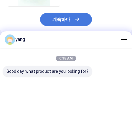
계속하다
yang
추천된 제품
6:18 AM
Good day, what product are you looking for?
OEM 하드 페라이트 자
오토바이 Acg Y35 페라
와이퍼 모우터 하
석 파워 윈도우 모터 아
이트 마그넷 원호형 세
라이트 자석 4 막
철산염 구동전자석
그먼트 시트 JC-Y4127
막대기 오토바이 
JC-Y4231
최고의 가격
최고의 가격
최고의 