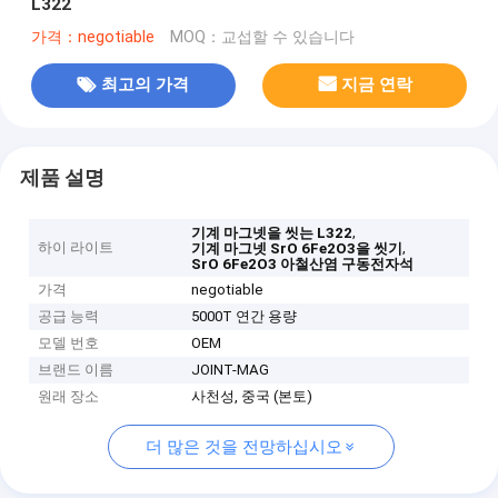
L322
가격：negotiable
MOQ：교섭할 수 있습니다
최고의 가격
지금 연락
제품 설명
,
기계 마그넷을 씻는 L322
하이 라이트
,
기계 마그넷 SrO 6Fe2O3을 씻기
SrO 6Fe2O3 아철산염 구동전자석
가격
negotiable
공급 능력
5000T 연간 용량
모델 번호
OEM
브랜드 이름
JOINT-MAG
원래 장소
사천성, 중국 (본토)
더 많은 것을 전망하십시오