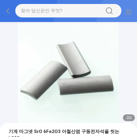
2
/
2
기계 마그넷 SrO 6Fe2O3 아철산염 구동전자석을 씻는