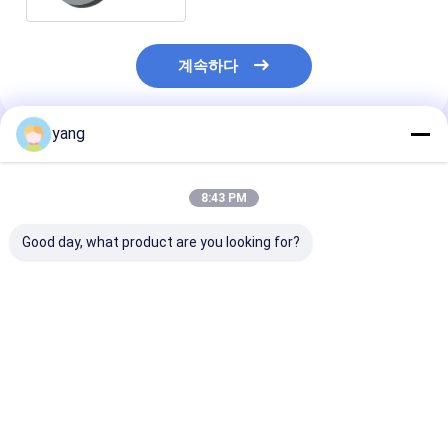
계속하다
yang
추천된 제품
8:43 PM
Good day, what product are you looking for?
자동차 보조 스타터들을
맞춤화된 높은 일관성
녹슬지 않은 주문
위한 주문 제작된 ODM
페라이트 링 마그넷
된 ISO9001 
페라이트 링 마그넷 부
SrO 6Fe2O3 IATF
링 마그넷 검은 
식 방부제 Y30H
16949
링 마그네트
최고의 가격
최고의 가격
최고의 